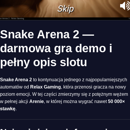
Snake Arena 2 —
darmowa gra demo i
pełny opis slotu
Snake Arena 2
to kontynuacja jednego z najpopularniejszych
automatów od
Relax Gaming
, która przenosi gracza na nowy
poziom emocji. W tej części zmierzymy się z potężnym wężem
w pełnej akcji
Arenie
, w której można wygrać nawet
50 000×
stawkę
.