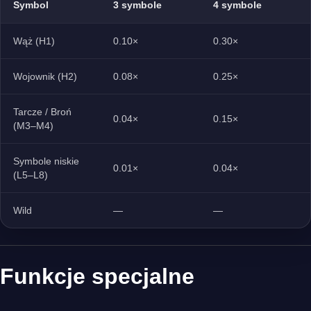
Symbol
3 symbole
4 symbole
Wąż (H1)
0.10×
0.30×
Wojownik (H2)
0.08×
0.25×
Tarcze / Broń
0.04×
0.15×
(M3–M4)
Symbole niskie
0.01×
0.04×
(L5–L8)
Wild
—
—
Funkcje specjalne