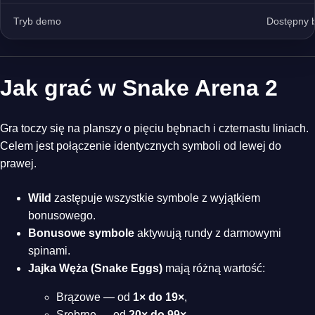
Tryb demo
Dostępny b
Jak grać w Snake Arena 2
Gra toczy się na planszy o pięciu bębnach i czternastu liniach.
Celem jest połączenie identycznych symboli od lewej do
prawej.
Wild
zastępuje wszystkie symbole z wyjątkiem
bonusowego.
Bonusowe symbole
aktywują rundy z darmowymi
spinami.
Jajka Węża (Snake Eggs)
mają różną wartość:
Brązowe — od
1× do 19×
,
Srebrne — od
20× do 99×
,