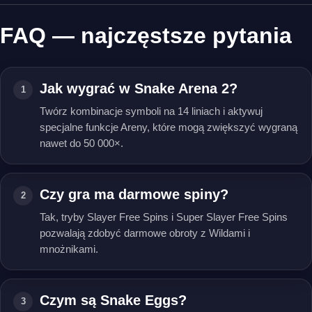
FAQ — najczęstsze pytania
Jak wygrać w Snake Arena 2?
Twórz kombinacje symboli na 14 liniach i aktywuj
specjalne funkcje Areny, które mogą zwiększyć wygraną
nawet do 50 000×.
Czy gra ma darmowe spiny?
Tak, tryby Slayer Free Spins i Super Slayer Free Spins
pozwalają zdobyć darmowe obroty z Wildami i
mnożnikami.
Czym są Snake Eggs?