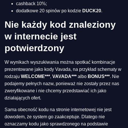
cashback 10%;
dodatkowe 20 spinów po kodzie
DUCK20
.
Nie każdy kod znaleziony
w internecie jest
potwierdzony
W wynikach wyszukiwania można spotkać kombinacje
prezentowane jako kody Vavada, na przykład schematy w
rodzaju
WELCOME***
,
VAVADA***
albo
BONUS***
. Nie
podajemy pełnych nazw, ponieważ nie zostały przez nas
zweryfikowane i nie chcemy przedstawiać ich jako
działających ofert.
Sama obecność kodu na stronie internetowej nie jest
dowodem, że system go zaakceptuje. Dlatego nie
oznaczamy kodu jako sprawdzonego na podstawie