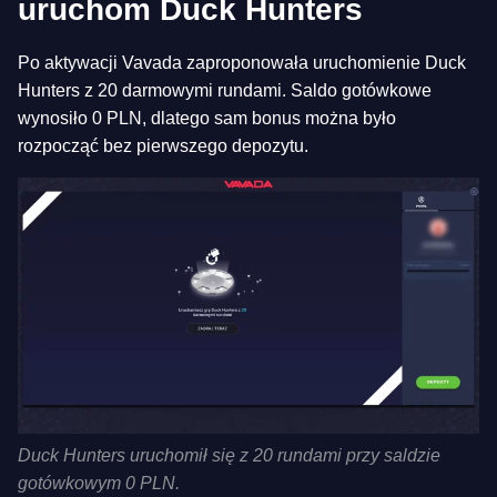
uruchom Duck Hunters
Po aktywacji Vavada zaproponowała uruchomienie Duck
Hunters z 20 darmowymi rundami. Saldo gotówkowe
wynosiło 0 PLN, dlatego sam bonus można było
rozpocząć bez pierwszego depozytu.
Duck Hunters uruchomił się z 20 rundami przy saldzie
gotówkowym 0 PLN.