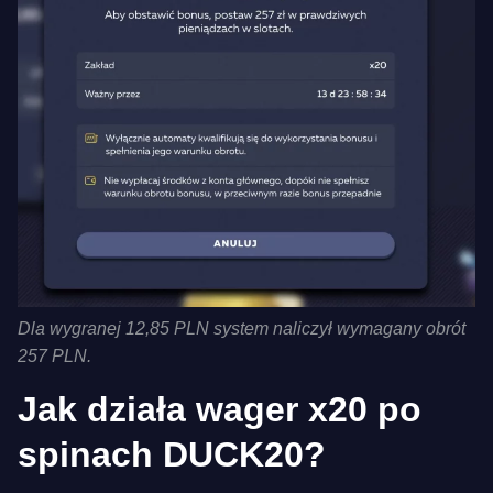
Dla wygranej 12,85 PLN system naliczył wymagany obrót
257 PLN.
Jak działa wager x20 po
spinach DUCK20?