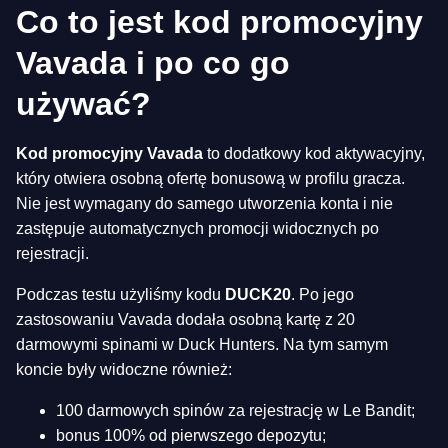
Co to jest kod promocyjny
Vavada i po co go
używać?
Kod promocyjny Vavada
to dodatkowy kod aktywacyjny,
który otwiera osobną ofertę bonusową w profilu gracza.
Nie jest wymagany do samego utworzenia konta i nie
zastępuje automatycznych promocji widocznych po
rejestracji.
Podczas testu użyliśmy kodu
DUCK20
. Po jego
zastosowaniu Vavada dodała osobną kartę z 20
darmowymi spinami w Duck Hunters. Na tym samym
koncie były widoczne również:
100 darmowych spinów za rejestrację w Le Bandit;
bonus 100% od pierwszego depozytu;