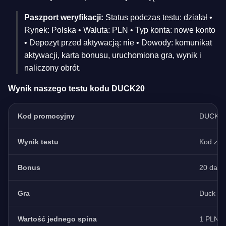
Paszport weryfikacji:
Status podczas testu: działał •
Rynek: Polska • Waluta: PLN • Typ konta: nowe konto
• Depozyt przed aktywacją: nie • Dowody: komunikat
aktywacji, karta bonusu, uruchomiona gra, wynik i
naliczony obrót.
Wynik naszego testu kodu DUCK20
Kod promocyjny
DUCK2
Wynik testu
Kod zos
Bonus
20 darm
Gra
Duck Hu
Wartość jednego spina
1 PLN p