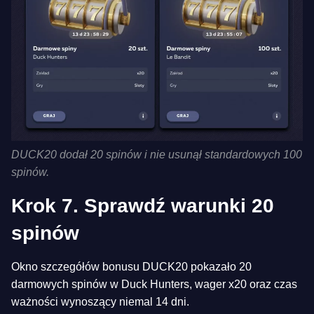
DUCK20 dodał 20 spinów i nie usunął standardowych 100
spinów.
Krok 7. Sprawdź warunki 20
spinów
Okno szczegółów bonusu DUCK20 pokazało 20
darmowych spinów w Duck Hunters, wager x20 oraz czas
ważności wynoszący niemal 14 dni.