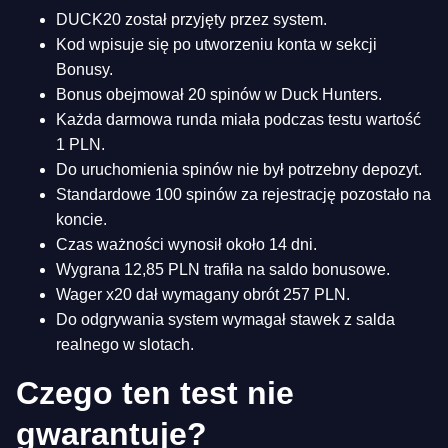
DUCK20 został przyjęty przez system.
Kod wpisuje się po utworzeniu konta w sekcji
Bonusy.
Bonus obejmował 20 spinów w Duck Hunters.
Każda darmowa runda miała podczas testu wartość
1 PLN.
Do uruchomienia spinów nie był potrzebny depozyt.
Standardowe 100 spinów za rejestrację pozostało na
koncie.
Czas ważności wynosił około 14 dni.
Wygrana 12,85 PLN trafiła na saldo bonusowe.
Wager x20 dał wymagany obrót 257 PLN.
Do odgrywania system wymagał stawek z salda
realnego w slotach.
Czego ten test nie
gwarantuje?