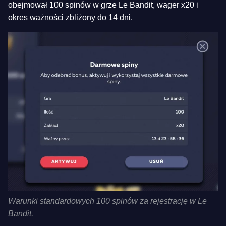
obejmował 100 spinów w grze Le Bandit, wager x20 i
okres ważności zbliżony do 14 dni.
Warunki standardowych 100 spinów za rejestrację w Le
Bandit.