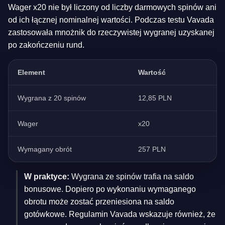
Wager x20 nie był liczony od liczby darmowych spinów ani
od ich łącznej nominalnej wartości. Podczas testu Vavada
zastosowała mnożnik do rzeczywistej wygranej uzyskanej
po zakończeniu rund.
Element
Wartość
Wygrana z 20 spinów
12,85 PLN
Wager
x20
Wymagany obrót
257 PLN
W praktyce:
Wygrana ze spinów trafia na saldo
bonusowe. Dopiero po wykonaniu wymaganego
obrotu może zostać przeniesiona na saldo
gotówkowe. Regulamin Vavada wskazuje również, że