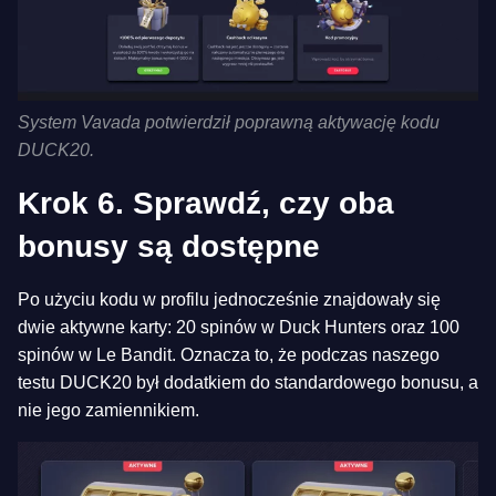
System Vavada potwierdził poprawną aktywację kodu
DUCK20.
Krok 6. Sprawdź, czy oba
bonusy są dostępne
Po użyciu kodu w profilu jednocześnie znajdowały się
dwie aktywne karty: 20 spinów w Duck Hunters oraz 100
spinów w Le Bandit. Oznacza to, że podczas naszego
testu DUCK20 był dodatkiem do standardowego bonusu, a
nie jego zamiennikiem.