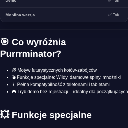
Demo
✅ Tak
Mobilna wersja
✅ Tak
🎯 Co wyróżnia
Purrrminator?
😼 Motyw futurystycznych kotów-zabójców
💣 Funkcje specjalne: Wildy, darmowe spiny, mnożniki
📱 Pełna kompatybilność z telefonami i tabletami
🎮 Tryb demo bez rejestracji – idealny dla początkujących
💥 Funkcje specjalne