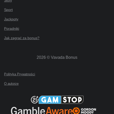
Sloty
Sport
Jackpoty
Poradniki
Jak zagrać za bonus?
2026 © Vavada Bonus
Polityka Prywatności
O autorze