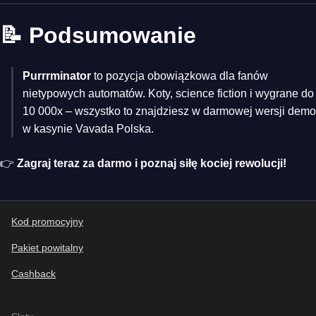
📝 Podsumowanie
Purrrminator
to pozycja obowiązkowa dla fanów
nietypowych automatów. Koty, science fiction i wygrane do
10 000x – wszystko to znajdziesz w darmowej wersji demo
w kasynie Vavada Polska.
👉
Zagraj teraz za darmo i poznaj siłę kociej rewolucji!
Kod promocyjny
Pakiet powitalny
Cashback