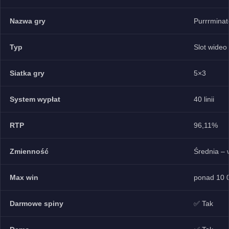
Nazwa gry
Purrrminat
Typ
Slot wideo
Siatka gry
5×3
System wypłat
40 linii
RTP
96,11%
Zmienność
Średnia –
Max win
ponad 10 0
Darmowe spiny
✅ Tak