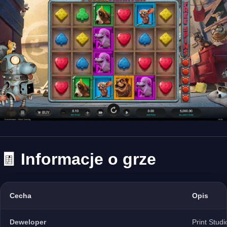
🧾 Informacje o grze
Cecha
Opis
Deweloper
Print Studi