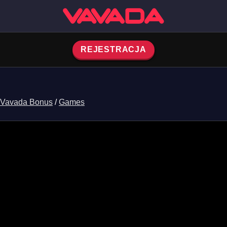
REJESTRACJA
Vavada Bonus
/
Games