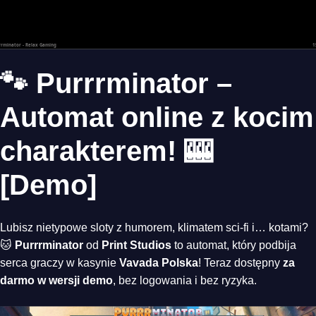
🐾 Purrrminator –
Automat online z kocim
charakterem! 🎰
[Demo]
Lubisz nietypowe sloty z humorem, klimatem sci-fi i… kotami?
🐱
Purrrminator
od
Print Studios
to automat, który podbija
serca graczy w kasynie
Vavada Polska
! Teraz dostępny
za
darmo w wersji demo
, bez logowania i bez ryzyka.