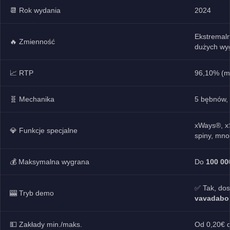
📆 Rok wydania
2024
Ekstremaln
🔥 Zmienność
dużych wy
📈 RTP
96,10% (mo
🧬 Mechanika
5 bębnów, 
xWays®, x
💎 Funkcje specjalne
spiny, mno
💰 Maksymalna wygrana
Do
100 00
✅ Tak, dos
🎰 Tryb demo
vavadabo
💵 Zakłady min./maks.
Od 0,20€ d